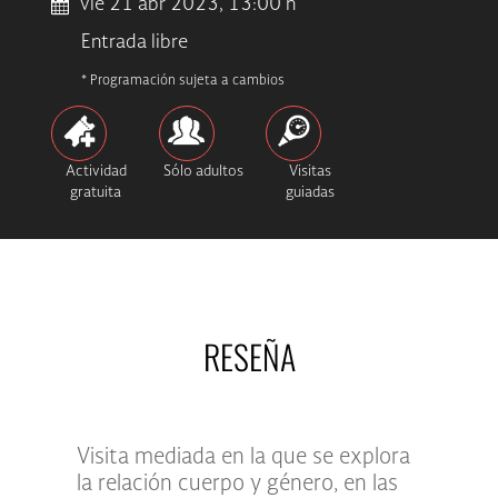
vie 21 abr 2023, 13:00 h
Entrada libre
* Programación sujeta a cambios
Actividad
Sólo adultos
Visitas
gratuita
guiadas
RESEÑA
Visita mediada en la que se explora
la relación cuerpo y género, en las