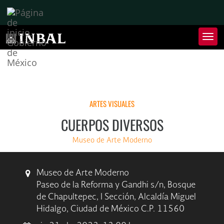
Inter
de
Nave
Inte
de
Nave
ARTES VISUALES
CUERPOS DIVERSOS
Museo de Arte Moderno
Museo de Arte Moderno
Paseo de la Reforma y Gandhi s/n, Bosque
de Chapultepec, I Sección, Alcaldía Miguel
Hidalgo, Ciudad de México C.P. 11560