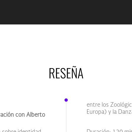
RESEÑA
entre los Zoológi
Europa) y la Danz
ración con Alberto