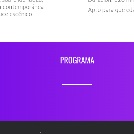
 sobre identidad,
Duración: 120 mi
ión contemporánea
Apto para que ed
uce escénico
PROGRAMA