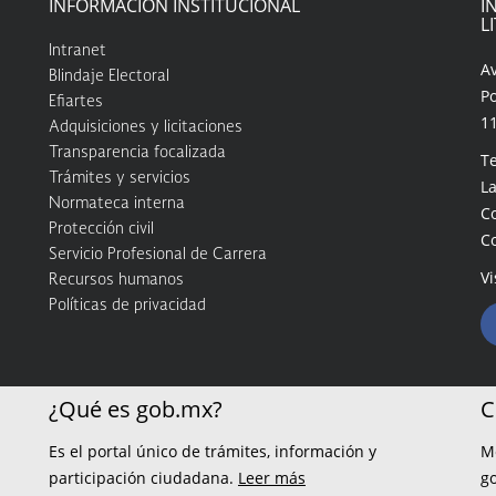
INFORMACIÓN INSTITUCIONAL
I
L
Intranet
A
Blindaje Electoral
Po
Efiartes
1
Adquisiciones y licitaciones
Transparencia focalizada
Te
Trámites y servicios
La
Normateca interna
C
Protección civil
C
Servicio Profesional de Carrera
Vi
Recursos humanos
Políticas de privacidad
¿Qué es gob.mx?
C
Es el portal único de trámites, información y
M
participación ciudadana.
Leer más
g