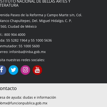
NSTITUTO NACIONAL DE BELLAS ARTES Y
ITERATURA
venida Paseo de la Reforma y Campo Marte s/n, Col.
lanco Chapultepec, Del. Miguel Hidalgo, C. P.
1560, Ciudad de México
l.: 800 904 4000
da: 55 5282 1964 y 55 1000 5636
onmutador: 55 1000 5600
orreo: infoinba@inba.gob.mx
sita nuestras redes sociales:
ontacto
esa de ayuda: dudas e información
obmx@funcionpublica.gob.mx