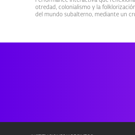
Performance Interactiva que reflexiona
otredad, colonialismo y la folklorizac
del mundo subalterno, mediante un cr