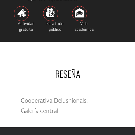
Actividad
Para todo
Vida
gratuita
público
académica
RESEÑA
Cooperativa Delushionals.
Galería central