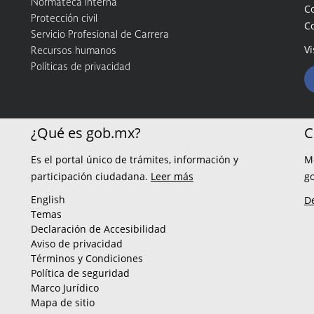
Normateca interna
C
Protección civil
C
Servicio Profesional de Carrera
Vi
Recursos humanos
Políticas de privacidad
¿Qué es gob.mx?
C
Es el portal único de trámites, información y
M
participación ciudadana.
Leer más
g
English
D
Temas
Declaración de Accesibilidad
Aviso de privacidad
Términos y Condiciones
Política de seguridad
Marco Jurídico
Mapa de sitio