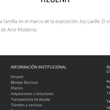
 familia en el marco de la exposición Joy Laville. El si
o de Arte Moderno
INFORMACIÓN INSTITUCIONAL
I
L
Intranet
A
Blindaje Electoral
Po
Efiartes
1
Adquisiciones y licitaciones
Transparencia focalizada
Te
Trámites y servicios
La