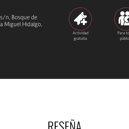
 s/n, Bosque de
ía Miguel Hidalgo,
Actividad
Para t
gratuita
públi
RESEÑA