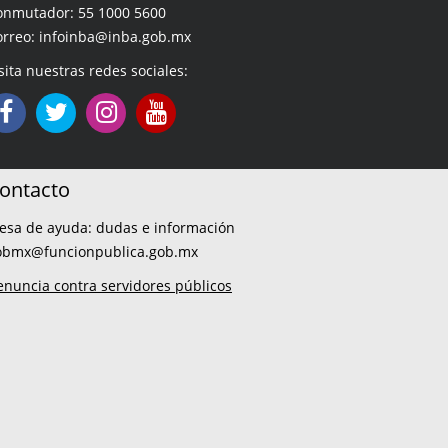
onmutador: 55 1000 5600
orreo: infoinba@inba.gob.mx
sita nuestras redes sociales:
ontacto
esa de ayuda: dudas e información
obmx@funcionpublica.gob.mx
enuncia contra servidores públicos