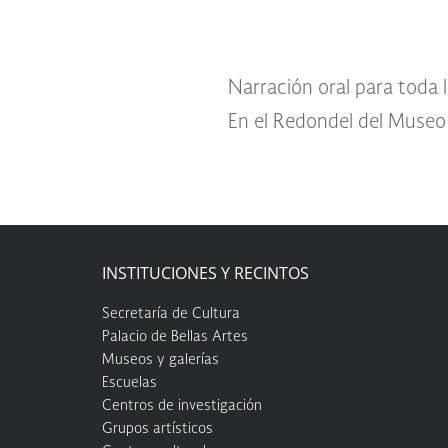
Narración oral para toda la
En el Redondel del Muse
INSTITUCIONES Y RECINTOS
Secretaría de Cultura
Palacio de Bellas Artes
Museos y galerías
Escuelas
Centros de investigación
Grupos artísticos