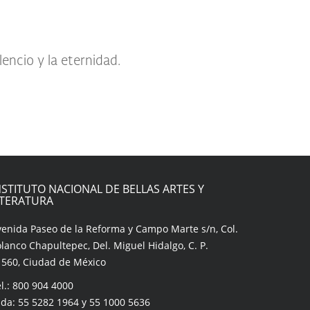
lencio y la eternidad.
NSTITUTO NACIONAL DE BELLAS ARTES Y
ITERATURA
venida Paseo de la Reforma y Campo Marte s/n, Col.
lanco Chapultepec, Del. Miguel Hidalgo, C. P.
1560, Ciudad de México
l.: 800 904 4000
da: 55 5282 1964 y 55 1000 5636