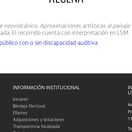
e neovolcánico. Aproximaciones artísticas al paisaje
da. El recorrido cuenta con interpretación en LSM.
blico con o sin discapacidad auditiva
INFORMACIÓN INSTITUCIONAL
I
L
Intranet
A
Blindaje Electoral
Po
Efiartes
1
Adquisiciones y licitaciones
Transparencia focalizada
Te