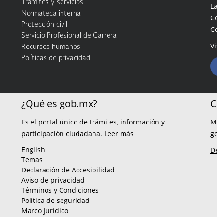
Trámites y servicios
La
Normateca interna
C
Protección civil
C
Servicio Profesional de Carrera
Vi
Recursos humanos
Políticas de privacidad
¿Qué es gob.mx?
C
Es el portal único de trámites, información y
M
participación ciudadana.
Leer más
g
English
D
Temas
Declaración de Accesibilidad
Aviso de privacidad
Términos y Condiciones
Política de seguridad
Marco Jurídico