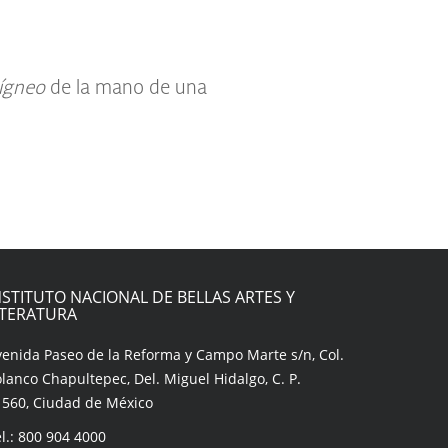
 ígneo
de la mano de una
NSTITUTO NACIONAL DE BELLAS ARTES Y
ITERATURA
venida Paseo de la Reforma y Campo Marte s/n, Col.
lanco Chapultepec, Del. Miguel Hidalgo, C. P.
1560, Ciudad de México
l.: 800 904 4000