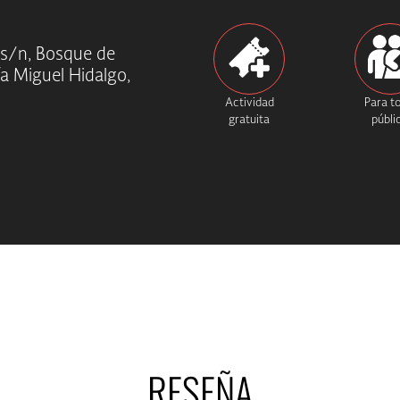
 s/n, Bosque de
ía Miguel Hidalgo,
Actividad
Para t
gratuita
públi
RESEÑA