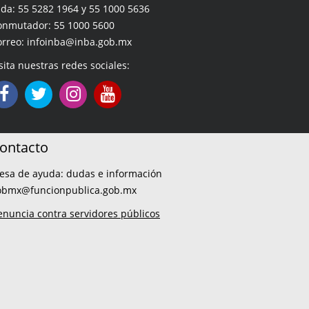
da: 55 5282 1964 y 55 1000 5636
onmutador: 55 1000 5600
orreo: infoinba@inba.gob.mx
sita nuestras redes sociales:
ontacto
esa de ayuda: dudas e información
obmx@funcionpublica.gob.mx
enuncia contra servidores públicos