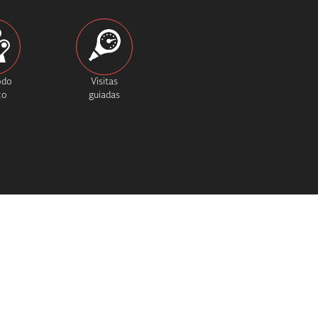
odo
Visitas
co
guiadas