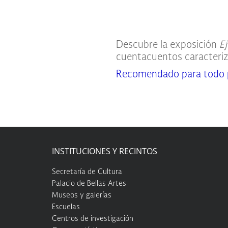
Descubre la exposición
Ej
cuentacuentos caracteriza
Recomendado para todo pú
INSTITUCIONES Y RECINTOS
Secretaría de Cultura
Palacio de Bellas Artes
Museos y galerías
Escuelas
Centros de investigación