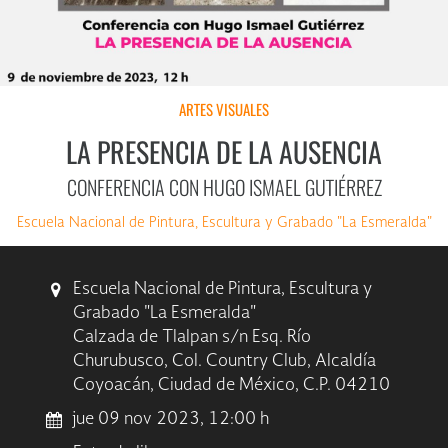
ARTES VISUALES
LA PRESENCIA DE LA AUSENCIA
CONFERENCIA CON HUGO ISMAEL GUTIÉRREZ
Escuela Nacional de Pintura, Escultura y Grabado "La Esmeralda"
Escuela Nacional de Pintura, Escultura y
Grabado "La Esmeralda"
Calzada de Tlalpan s/n Esq. Río
Churubusco, Col. Country Club, Alcaldía
Coyoacán, Ciudad de México, C.P. 04210
jue 09 nov 2023, 12:00 h