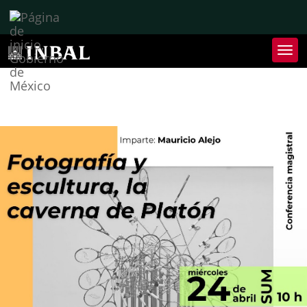
Inter
de
Nave
Inte
de
Nave