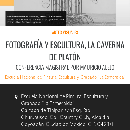
ARTES VISUALES
FOTOGRAFÍA Y ESCULTURA, LA CAVERNA
DE PLATÓN
CONFERENCIA MAGISTRAL POR MAURICIO ALEJO
Escuela Nacional de Pintura, Escultura y Grabado "La Esmeralda"
Escuela Nacional de Pintura, Escultura y
Grabado "La Esmeralda"
Calzada de Tlalpan s/n Esq. Río
Churubusco, Col. Country Club, Alcaldía
Coyoacán, Ciudad de México, C.P. 04210