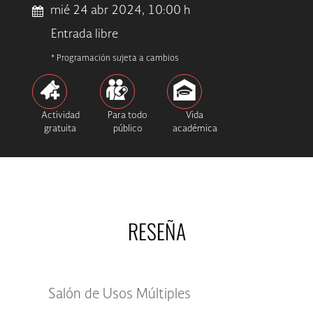
mié 24 abr 2024, 10:00 h
Entrada libre
* Programación sujeta a cambios
Actividad
Para todo
Vida
gratuita
público
académica
RESEÑA
Salón de Usos Múltiples