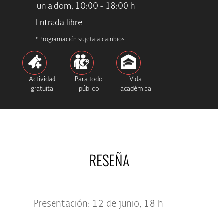
lun a dom, 10:00 - 18:00 h
Entrada libre
* Programación sujeta a cambios
Actividad
Para todo
Vida
gratuita
público
académica
RESEÑA
Presentación: 12 de junio, 18 h