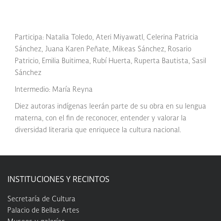
Participa: Natalia Toledo, Ateri Miyawatl, Celerina Patricia
Sánchez, Juana Karen Peñate, Mikeas Sánchez, Rosario
Patricio, Emilia Buitimea, Rubí Huerta, Ruperta Bautista, Sasil
Sánchez
Intermedio: María Reyna
Diez autoras indígenas leerán parte de su obra en su lengua
materna, con el fin de reconocer, entender y valorar la
diversidad literaria que enriquece la cultura nacional.
INSTITUCIONES Y RECINTOS
Secretaría de Cultura
Palacio de Bellas Artes