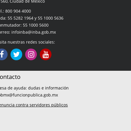
1560, Ciudad de México
l.: 800 904 4000
da: 55 5282 1964 y 55 1000 5636
onmutador: 55 1000 5600
orreo: infoinba@inba.gob.mx
sita nuestras redes sociales:
ontacto
esa de ayuda: dudas e información
obmx@funcionpublica.gob.mx
enuncia contra servidores públicos