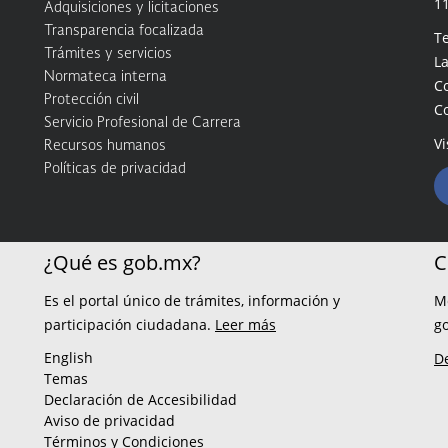
1
Adquisiciones y licitaciones
Transparencia focalizada
Te
Trámites y servicios
La
Normateca interna
C
Protección civil
C
Servicio Profesional de Carrera
Vi
Recursos humanos
Políticas de privacidad
¿Qué es gob.mx?
C
Es el portal único de trámites, información y
M
participación ciudadana.
Leer más
g
English
D
Temas
Declaración de Accesibilidad
Aviso de privacidad
Términos y Condiciones