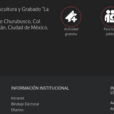
Escultura y Grabado "La
ío Churubusco, Col.
cán, Ciudad de México,
Actividad
Para t
gratuita
públi
INFORMACIÓN INSTITUCIONAL
I
L
Intranet
A
Blindaje Electoral
Po
Efiartes