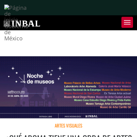
Inter
de
Nave
Inte
de
Nave
ARTES VISUALES