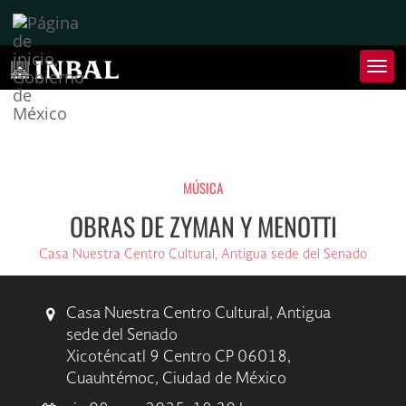
Inter
de
Nave
Inte
de
Nave
MÚSICA
OBRAS DE ZYMAN Y MENOTTI
Casa Nuestra Centro Cultural, Antigua sede del Senado
Casa Nuestra Centro Cultural, Antigua
sede del Senado
Xicoténcatl 9 Centro CP 06018,
Cuauhtémoc, Ciudad de México