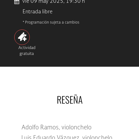
vie 09 may 2025, 19:30 h
Entrada libre
* Programación sujeta a cambios
Actividad
gratuita
RESEÑA
Adolfo Ramos, violonchelo
Luis Eduardo Vázquez, violonchelo