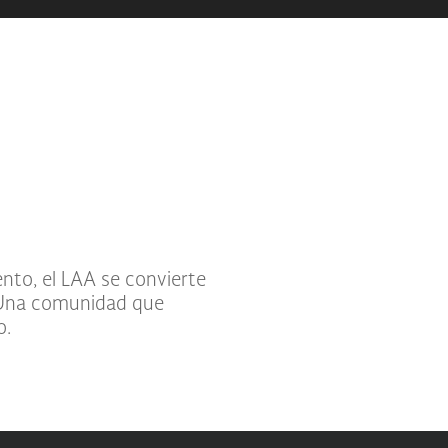
ento, el LAA se convierte
. Una comunidad que
so.