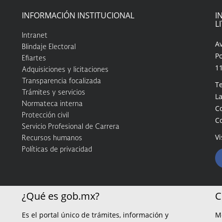
INFORMACIÓN INSTITUCIONAL
I
L
Intranet
A
Blindaje Electoral
Po
Efiartes
1
Adquisiciones y licitaciones
Transparencia focalizada
Te
Trámites y servicios
La
Normateca interna
C
Protección civil
C
Servicio Profesional de Carrera
Vi
Recursos humanos
Políticas de privacidad
¿Qué es gob.mx?
C
Es el portal único de trámites, información y
M