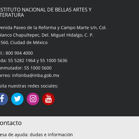
NSTITUTO NACIONAL DE BELLAS ARTES Y
ITERATURA
venida Paseo de la Reforma y Campo Marte s/n, Col.
lanco Chapultepec, Del. Miguel Hidalgo, C. P.
1560, Ciudad de México
l.: 800 904 4000
da: 55 5282 1964 y 55 1000 5636
onmutador: 55 1000 5600
orreo: infoinba@inba.gob.mx
sita nuestras redes sociales:
ontacto
esa de ayuda: dudas e información