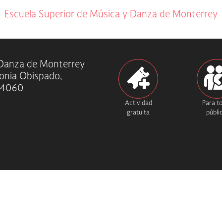
Escuela Superior de Música y Danza de Monterrey
 Danza de Monterrey
onia Obispado,
 64060
Actividad
Para t
gratuita
públi