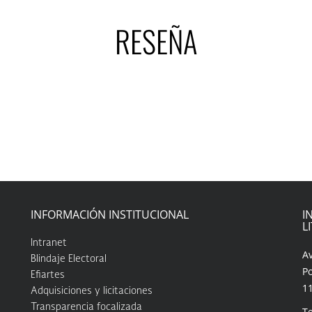
RESEÑA
INFORMACIÓN INSTITUCIONAL
I
L
Intranet
A
Blindaje Electoral
Po
Efiartes
1
Adquisiciones y licitaciones
Transparencia focalizada
Te