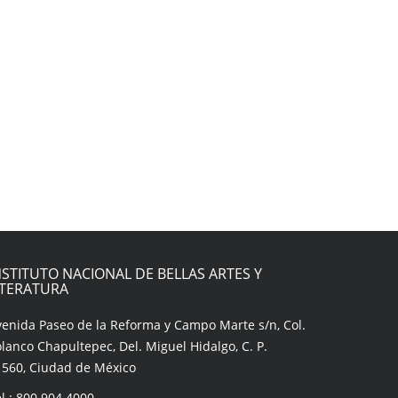
NSTITUTO NACIONAL DE BELLAS ARTES Y
ITERATURA
venida Paseo de la Reforma y Campo Marte s/n, Col.
lanco Chapultepec, Del. Miguel Hidalgo, C. P.
1560, Ciudad de México
l.: 800 904 4000