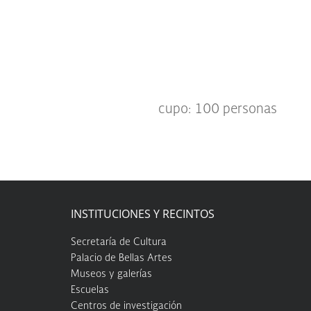
cupo: 100 personas
INSTITUCIONES Y RECINTOS
Secretaría de Cultura
Palacio de Bellas Artes
Museos y galerías
Escuelas
Centros de investigación