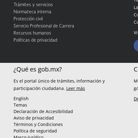
Trámites y servicios
La
Normateca interna
C
Protección civil
C
Servicio Profesional de Carrera
Vi
Recursos humanos
Políticas de privacidad
¿Qué es gob.mx?
C
Es el portal único de trámites, información y
M
participación ciudadana.
Leer más
g
English
D
Temas
Declaración de Accesibilidad
Aviso de privacidad
Términos y Condiciones
Política de seguridad
Marco Jurídico