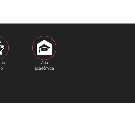
odo
Vida
co
académica