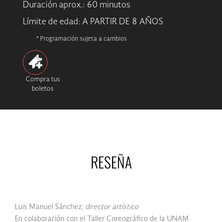
Duración aprox.: 60 minutos
Límite de edad: A PARTIR DE 8 AÑOS
* Programación sujeta a cambios
Compra tus
boletos
RESEÑA
Luis Manuel Sánchez,
director artístico
En colaboración con el Taller Coreográfico de la UNAM