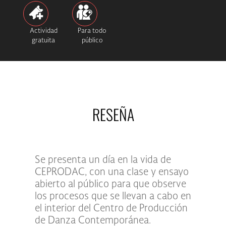
Actividad
Para todo
gratuita
público
RESEÑA
Se presenta un día en la vida de
CEPRODAC, con una clase y ensayo
abierto al público para que observe
los procesos que se llevan a cabo en
el interior del Centro de Producción
de Danza Contemporánea.