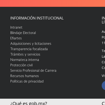
INFORMACIÓN INSTITUCIONAL
I
L
Intranet
A
Blindaje Electoral
Po
Efiartes
1
Adquisiciones y licitaciones
Transparencia focalizada
Te
Trámites y servicios
La
Normateca interna
C
Protección civil
C
Servicio Profesional de Carrera
Vi
Recursos humanos
Políticas de privacidad
¿Qué es gob.mx?
C