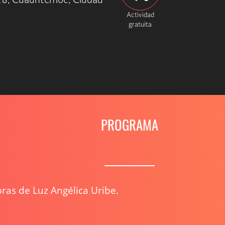
18, Cuauhtémoc, Ciudad
Actividad
gratuita
PROGRAMA
ras de Luz Angélica Uribe.