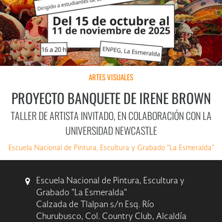
ARTES VISUALES
PROYECTO BANQUETE DE IRENE BROWN
TALLER DE ARTISTA INVITADO, EN COLABORACIÓN CON LA
UNIVERSIDAD NEWCASTLE
Escuela Nacional de Pintura, Escultura y Grabado "La Esmeralda"
Escuela Nacional de Pintura, Escultura y
Grabado "La Esmeralda"
Calzada de Tlalpan s/n Esq. Río
Churubusco, Col. Country Club, Alcaldía