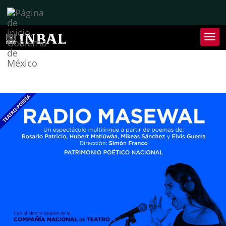
Inter
de
Nave
Inte
de
Nave