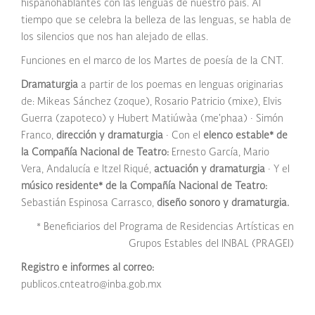
hispanohablantes con las lenguas de nuestro país. Al
tiempo que se celebra la belleza de las lenguas, se habla de
los silencios que nos han alejado de ellas.
Funciones en el marco de los Martes de poesía de la CNT.
Dramaturgia
a partir de los poemas en lenguas originarias
de: Mikeas Sánchez (zoque), Rosario Patricio (mixe), Elvis
Guerra (zapoteco) y Hubert Matiúwàa (me'phaa) ∙ Simón
Franco,
dirección y dramaturgia
∙ Con el
elenco estable* de
la Compañía Nacional de Teatro:
Ernesto García, Mario
Vera, Andalucía e Itzel Riqué,
actuación y dramaturgia
∙ Y el
músico residente* de la Compañía Nacional de Teatro:
Sebastián Espinosa Carrasco,
diseño sonoro y dramaturgia.
* Beneficiarios del Programa de Residencias Artísticas en
Grupos Estables del INBAL (PRAGEI)
Registro e informes al correo:
publicos.cnteatro@inba.gob.mx