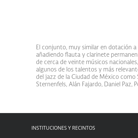
El conjunto, muy similar en dotación a
González, Sebastián Soto y Clément Am
añadiendo flauta y clarinete permane
de cerca de veinte músicos nacionales,
algunos de los talentos y más relevant
del jazz de la Ciudad de México como
Sternenfels, Alán Fajardo, Daniel Paz, P
INSTITUCIONES Y RECINTOS