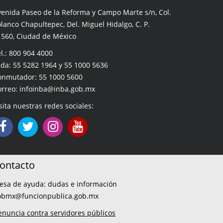
venida Paseo de la Reforma y Campo Marte s/n, Col.
lanco Chapultepec, Del. Miguel Hidalgo, C. P.
1560, Ciudad de México
l.: 800 904 4000
da: 55 5282 1964 y 55 1000 5636
onmutador: 55 1000 5600
orreo: infoinba@inba.gob.mx
sita nuestras redes sociales:
ontacto
esa de ayuda: dudas e información
obmx@funcionpublica.gob.mx
enuncia contra servidores públicos