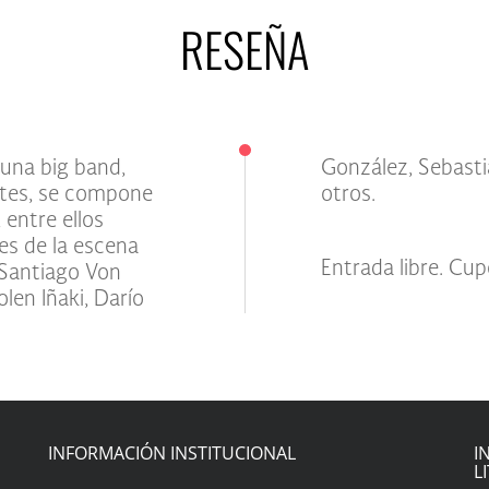
RESEÑA
 una big band,
irault, entre
ntes, se compone
otros.
 entre ellos
es de la escena
Entrada libre. Cup
 Santiago Von
olen Iñaki, Darío
INFORMACIÓN INSTITUCIONAL
I
L