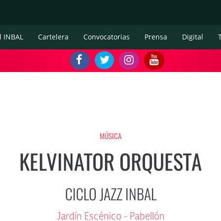
l INBAL
Cartelera
Convocatorias
Prensa
Digital
MÚSICA
KELVINATOR ORQUESTA
CICLO JAZZ INBAL
Jardín Escénico - Pabellón