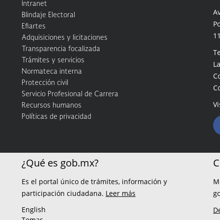
Intranet
A
Blindaje Electoral
Po
Efiartes
1
Adquisiciones y licitaciones
Transparencia focalizada
Te
Trámites y servicios
La
Normateca interna
C
Protección civil
C
Servicio Profesional de Carrera
Vi
Recursos humanos
Políticas de privacidad
¿Qué es gob.mx?
C
Es el portal único de trámites, información y
M
participación ciudadana.
Leer más
g
English
D
Temas