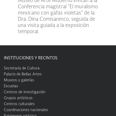
Museo de Arte Moderno invitan a la
Conferencia magistral "El muralismo
mexicano con gafas violetas" de la
Dra. Dina Comisarenco, seguida de
una visita guiada a la exposición
temporal.
INSTITUCIONES Y RECINTOS
Secretaría de Cultura
Palacio de Bellas Artes
Museos y galerías
Escuelas
Centros de investigación
Grupos artísticos
Centros culturales
Coordinaciones nacionales
Patrimonio artístico