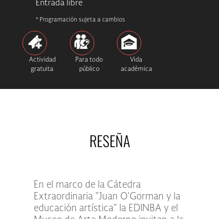
Entrada libre
* Programación sujeta a cambios
Actividad
Para todo
Vida
gratuita
público
académica
RESEÑA
En el marco de la Cátedra
Extraordinaria "Juan O'Gorman y la
educación artística" la EDINBA y el