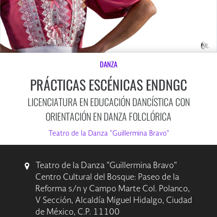
DANZA
PRÁCTICAS ESCÉNICAS ENDNGC
LICENCIATURA EN EDUCACIÓN DANCÍSTICA CON
ORIENTACIÓN EN DANZA FOLCLÓRICA
Teatro de la Danza "Guillermina Bravo"
Teatro de la Danza "Guillermina Bravo"
Centro Cultural del Bosque: Paseo de la
Reforma s/n y Campo Marte Col. Polanco,
V Sección, Alcaldía Miguel Hidalgo, Ciudad
de México, C.P. 11100