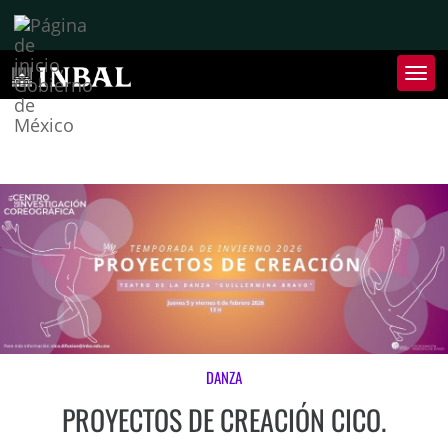
Inter
de
Nave
Inte
de
Nave
DANZA
PROYECTOS DE CREACIÓN CICO.