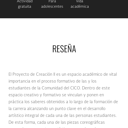
Actividad
Para
Vida
gratuita
adolescentes
académica
RESEÑA
El Proyecto de Creación II es un espacio académico de vital
importancia en el proceso formativo de las y los
estudiantes de la Comunidad del CICO. Dentro de este
espacio creativo y formativo se vinculan y ponen en
práctica los saberes obtenidos a lo largo de la formación de
la carrera alcanzando un punto clave en el desarrollo
artístico integral de cada una de las personas estudiantes.
De esta forma, cada una de las piezas coreográficas