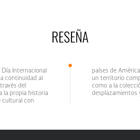
RESEÑA
 Día Internacional
 a la región como
a continuidad al
 pertenencia, así
través del
uella de los
 la propia historia
desplazamientos y 
 cultural con