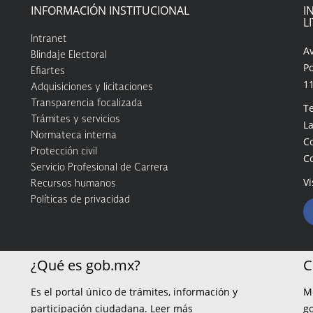
INFORMACIÓN INSTITUCIONAL
I
L
Intranet
A
Blindaje Electoral
Po
Efiartes
1
Adquisiciones y licitaciones
Transparencia focalizada
Te
Trámites y servicios
La
Normateca interna
C
Protección civil
C
Servicio Profesional de Carrera
Vi
Recursos humanos
Políticas de privacidad
¿Qué es gob.mx?
C
Es el portal único de trámites, información y
M
participación ciudadana.
Leer más
g