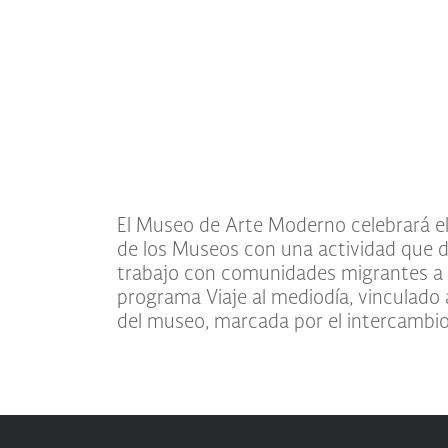
El Museo de Arte Moderno celebrará el
países de América Latina, entendiendo
de los Museos con una actividad que d
un territorio compartido de identidad y
trabajo con comunidades migrantes a 
como a la colección en la que persiste una h
programa Viaje al mediodía, vinculado a
del museo, marcada por el intercambio