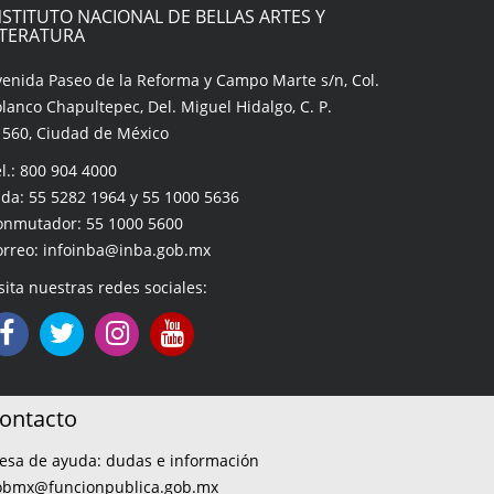
NSTITUTO NACIONAL DE BELLAS ARTES Y
ITERATURA
venida Paseo de la Reforma y Campo Marte s/n, Col.
lanco Chapultepec, Del. Miguel Hidalgo, C. P.
1560, Ciudad de México
l.: 800 904 4000
da: 55 5282 1964 y 55 1000 5636
onmutador: 55 1000 5600
orreo: infoinba@inba.gob.mx
sita nuestras redes sociales:
ontacto
esa de ayuda: dudas e información
obmx@funcionpublica.gob.mx