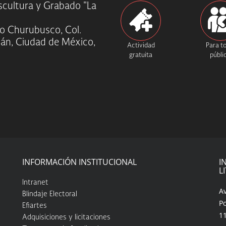
Escultura y Grabado "La
ío Churubusco, Col.
cán, Ciudad de México,
Actividad
Para t
gratuita
públi
INFORMACIÓN INSTITUCIONAL
I
L
Intranet
A
Blindaje Electoral
Po
Efiartes
1
Adquisiciones y licitaciones