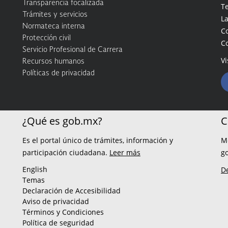
Transparencia focalizada
Te
Trámites y servicios
La
Normateca interna
C
Protección civil
C
Servicio Profesional de Carrera
Vi
Recursos humanos
Políticas de privacidad
¿Qué es gob.mx?
C
Es el portal único de trámites, información y
M
participación ciudadana.
Leer más
g
English
D
Temas
Declaración de Accesibilidad
Aviso de privacidad
Términos y Condiciones
Política de seguridad