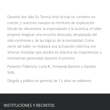
Durante dos días Ex Teresa Arte Actual se convierte en
cuerpo, y nuestros cuerpos en territorio de exploración.
Desde las vibraciones, la especulación y la acústica, el taller
propone imaginar una escucha dislocada, desplazada del
oído-centrismo y de las lógicas de la normalidad. Como
cierre del taller, se realizará una activación colectiva con
artistas invitadas que pondrá en práctica las experiencias y
resonancias generadas durante el proceso.
Ponente/Tallerista: Lucía R., Fernanda Barreto y Daniela
Solís.
Dirigido a público en general, de 11 años en adelante.
INSTITUCIONES Y RECINTOS