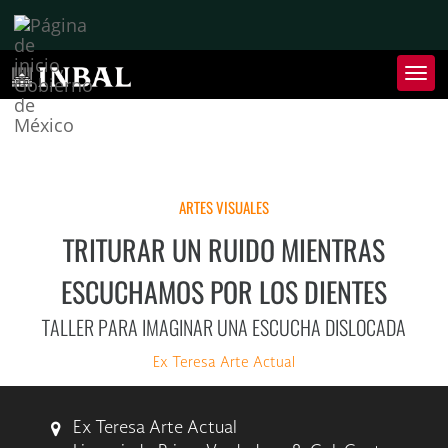
Inter
de
Nave
Inte
de
Nave
ARTES VISUALES
TRITURAR UN RUIDO MIENTRAS
ESCUCHAMOS POR LOS DIENTES
TALLER PARA IMAGINAR UNA ESCUCHA DISLOCADA
Ex Teresa Arte Actual
Ex Teresa Arte Actual