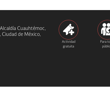
s, Alcaldía Cuauhtémoc,
, Ciudad de México,
Actividad
Para t
gratuita
públi