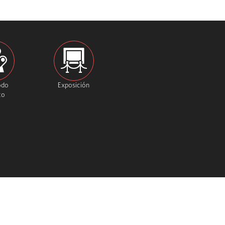
odo
Exposición
co