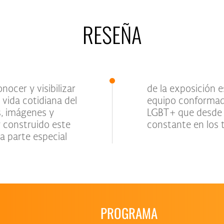
RESEÑA
ocer y visibilizar
as Gardenias”, un
a vida cotidiana del
 de la comunidad
os, imágenes y
una presencia
 construido este
constante en los t
a parte especial
PROGRAMA