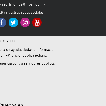
orreo: infoinba@inba.gob.mx
sita nuestras redes sociales:
ontacto
esa de ayuda: dudas e información
obmx@funcionpublica.gob.mx
enuncia contra servidores públicos
íguenos en