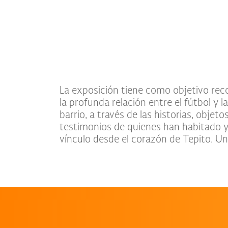
La exposición tiene como objetivo recon
de la exposición está dedicada a “L
la profunda relación entre el fútbol y l
equipo conformado por integrantes
barrio, a través de las historias, objet
LGBT+ que desde hace décadas ha tenido 
testimonios de quienes han habitado y
vínculo desde el corazón de Tepito. Un