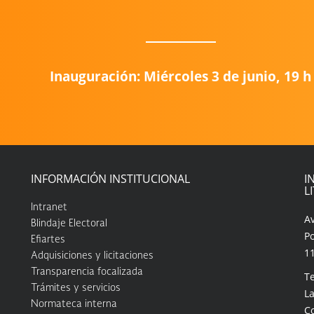
Inauguración: Miércoles 3 de junio, 19 h
INFORMACIÓN INSTITUCIONAL
I
L
Intranet
A
Blindaje Electoral
Po
Efiartes
1
Adquisiciones y licitaciones
Transparencia focalizada
Te
Trámites y servicios
La
Normateca interna
C