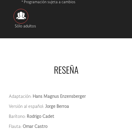
* Programación sujeta a cambios
Sólo adultos
RESEÑA
Adaptación:
Hans Magnus Enzensberger
Versión al español:
Jorge Berroa
Barítono:
Rodrigo Cadet
Flauta:
Omar Castro