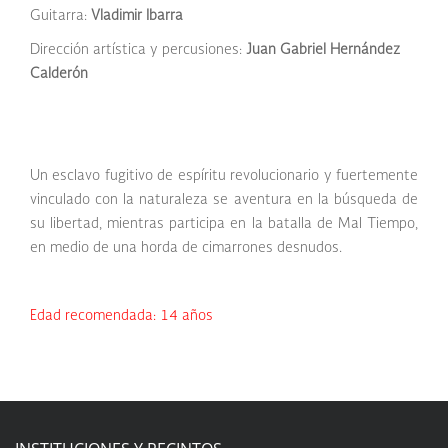
Guitarra:
Vladimir Ibarra
Dirección artística y percusiones:
Juan Gabriel Hernández
Calderón
Un esclavo fugitivo de espíritu revolucionario y fuertemente
vinculado con la naturaleza se aventura en la búsqueda de
su libertad, mientras participa en la batalla de Mal Tiempo,
en medio de una horda de cimarrones desnudos.
Edad recomendada: 14 años