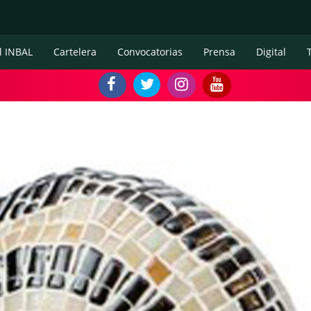
l INBAL
Cartelera
Convocatorias
Prensa
Digital