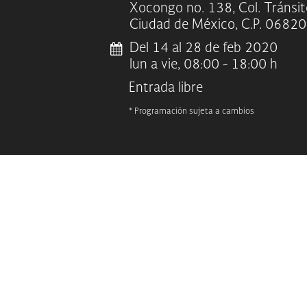
Xocongo no. 138, Col. Tránsit
Ciudad de México, C.P. 06820
Del 14 al 28 de feb 2020
lun a vie, 08:00 - 18:00 h
Entrada libre
* Programación sujeta a cambios