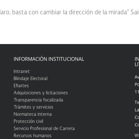
laro, basta con cambiar la dirección de la mirada" S
INFORMACIÓN INSTITUCIONAL
I
L
Intranet
A
Blindaje Electoral
Po
Efiartes
1
Adquisiciones y licitaciones
Transparencia focalizada
Te
Trámites y servicios
La
Normateca interna
C
Protección civil
C
Servicio Profesional de Carrera
Vi
Recursos humanos