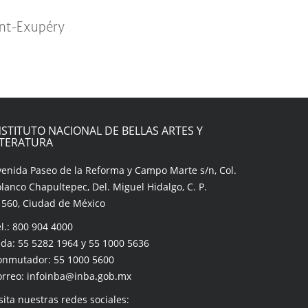
aint-Exupéry
NSTITUTO NACIONAL DE BELLAS ARTES Y
ITERATURA
venida Paseo de la Reforma y Campo Marte s/n, Col.
lanco Chapultepec, Del. Miguel Hidalgo, C. P.
1560, Ciudad de México
l.: 800 904 4000
da: 55 5282 1964 y 55 1000 5636
onmutador: 55 1000 5600
orreo: infoinba@inba.gob.mx
sita nuestras redes sociales: