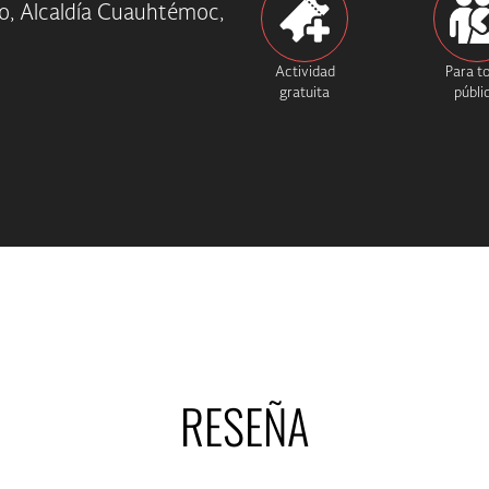
o, Alcaldía Cuauhtémoc,
Actividad
Para t
gratuita
públi
RESEÑA