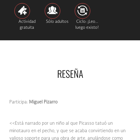
Actividad
Sólo adultos
Ciclo: ¡Leo...
gratuita
luego existo!
RESEÑA
Participa:
Miguel Pizarro
<<Está narrado por un niño al que Picasso tatuó un
minotauro en el pecho, y que se acaba convirtiendo en un
valioso soporte para una obra de arte, anulándose como