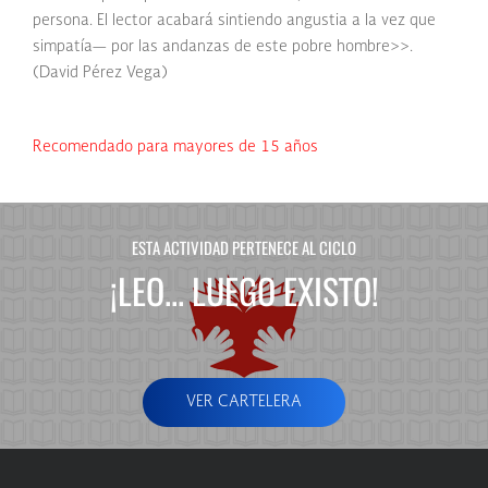
persona. El lector acabará sintiendo angustia a la vez que
simpatía— por las andanzas de este pobre hombre>>.
(David Pérez Vega)
Recomendado para mayores de 15 años
ESTA ACTIVIDAD PERTENECE AL CICLO
¡LEO... LUEGO EXISTO!
VER CARTELERA