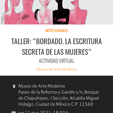
ARTES VISUALES
TALLER: “BORDADO. LA ESCRITURA
SECRETA DE LAS MUJERES”
ACTIVIDAD VIRTUAL
Museo de Arte Moderno
Museo de Arte Moderno
Paseo de la Reforma y Gandhi s/n, Bosque
de Chapultepec, I Sección, Alcaldía Miguel
Hidalgo, Ciudad de México C.P. 11560