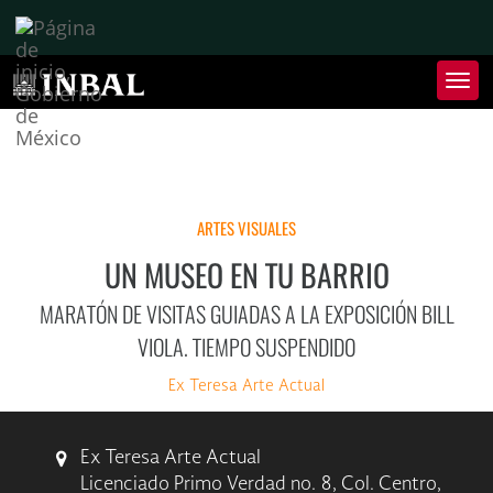
Inter
de
Nave
Inte
de
Nave
ARTES VISUALES
UN MUSEO EN TU BARRIO
MARATÓN DE VISITAS GUIADAS A LA EXPOSICIÓN BILL
VIOLA. TIEMPO SUSPENDIDO
Ex Teresa Arte Actual
Ex Teresa Arte Actual
Licenciado Primo Verdad no. 8, Col. Centro,