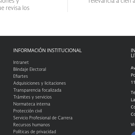
siones y
relevancia a cien
e revisa los
INFORMACIÓN INSTITUCIONAL
I
L
Intranet
A
Blindaje Electoral
Po
Efiartes
1
Adquisiciones y licitaciones
Transparencia focalizada
Te
Trámites y servicios
La
Normateca interna
C
Protección civil
C
Servicio Profesional de Carrera
Vi
Recursos humanos
Políticas de privacidad