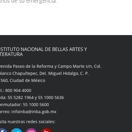
 años de su emergencia.
NSTITUTO NACIONAL DE BELLAS ARTES Y
ITERATURA
venida Paseo de la Reforma y Campo Marte s/n, Col.
lanco Chapultepec, Del. Miguel Hidalgo, C. P.
1560, Ciudad de México
l.: 800 904 4000
da: 55 5282 1964 y 55 1000 5636
onmutador: 55 1000 5600
orreo: infoinba@inba.gob.mx
sita nuestras redes sociales: