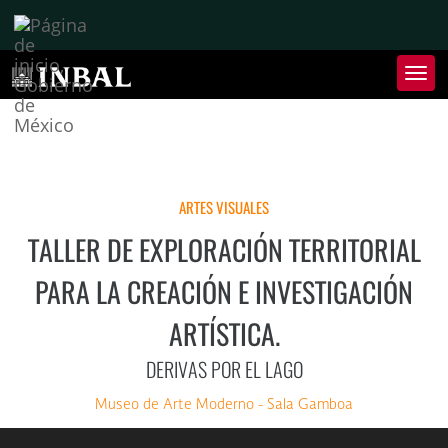
Inter
de
Nave
Inte
de
Nave
ARTES VISUALES
TALLER DE EXPLORACIÓN TERRITORIAL
PARA LA CREACIÓN E INVESTIGACIÓN
ARTÍSTICA.
DERIVAS POR EL LAGO
Museo de Arte Moderno - Sala Gamboa