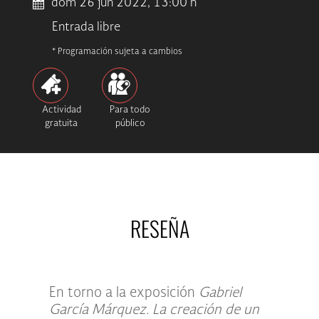
dom 26 jun 2022, 13:00 h
Entrada libre
* Programación sujeta a cambios
Actividad
Para todo
gratuita
público
RESEÑA
En torno a la exposición
Gabriel
García Márquez. La creación de un