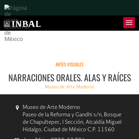
Inter
de
Nave
Inte
de
Nave
ARTES VISUALES
NARRACIONES ORALES. ALAS Y RAÍCES
Museo de Arte Moderno
Museo de Arte Moderno
Paseo de la Reforma y Gandhi s/n, Bosque
de Chapultepec, I Sección, Alcaldía Miguel
Hidalgo, Ciudad de México C.P. 11560