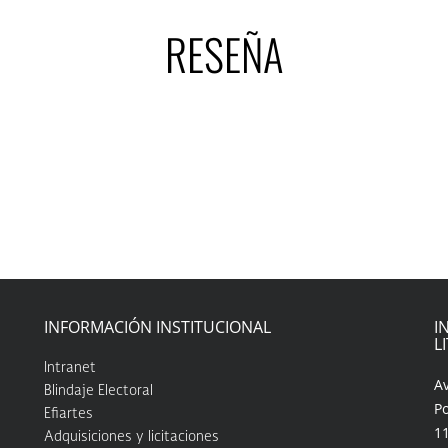
RESEÑA
INFORMACIÓN INSTITUCIONAL
I
L
Intranet
A
Blindaje Electoral
Po
Efiartes
1
Adquisiciones y licitaciones