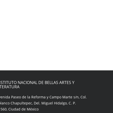
NSTITUTO NACIONAL DE BELLAS ARTES Y
ITERATURA
venida Paseo de la Reforma y Campo Marte s/n, Col.
lanco Chapultepec, Del. Miguel Hidalgo, C. P.
1560, Ciudad de México