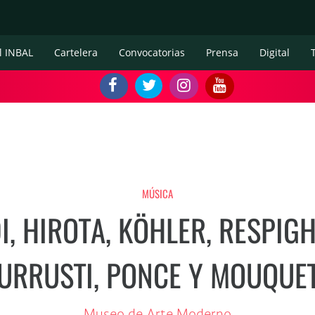
l INBAL
Cartelera
Convocatorias
Prensa
Digital
MÚSICA
, HIROTA, KÖHLER, RESPIGHI,
URRUSTI, PONCE Y MOUQUE