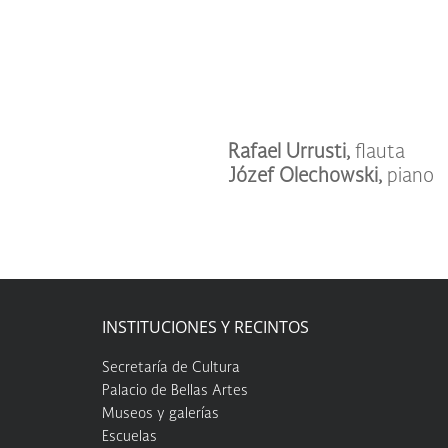
Rafael Urrusti,
flauta
Józef Olechowski,
piano
INSTITUCIONES Y RECINTOS
Secretaría de Cultura
Palacio de Bellas Artes
Museos y galerías
Escuelas