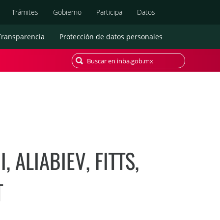
Búsqueda
Trámites
Gobierno
Participa
Datos
Transparencia
Protección de datos personales
 ALIABIEV, FITTS,
T