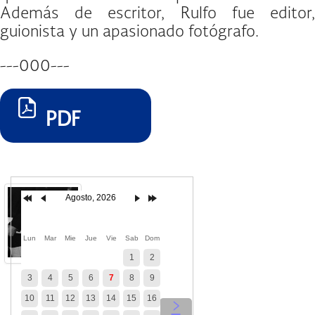
Además de escritor, Rulfo fue editor,
guionista y un apasionado fotógrafo.
---000---
PDF
Agosto, 2026
Lun
Mar
Mie
Jue
Vie
Sab
Dom
1
2
3
4
5
6
7
8
9
10
11
12
13
14
15
16
‹
›