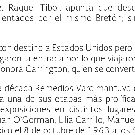
te, Raquel Tibol, apunta que de
alentados por el mismo Bretón; s
 con destino a Estados Unidos pero
 negaron la entrada por lo que viaj
ora Carrington, quien se convertir
década Remedios Varo mantuvo dist
a una de sus etapas más prolífica
xposiciones en distintos lugare
an O’Gorman, Lilia Carrillo, Manuel
éxico el 8 de octubre de 1963 a los