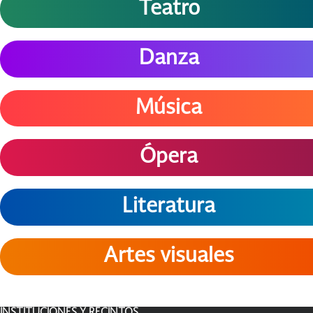
Teatro
Danza
Música
Ópera
Literatura
Artes visuales
INSTITUCIONES Y RECINTOS