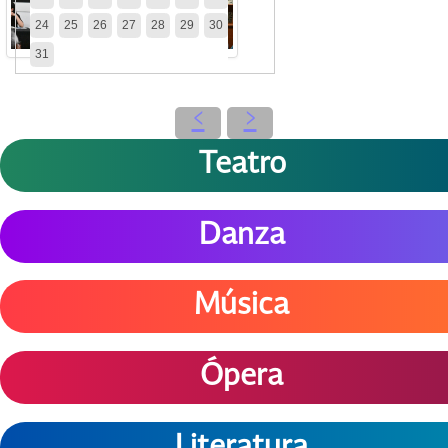
24
25
26
27
28
29
30
31
‹
›
Teatro
Danza
Música
Ópera