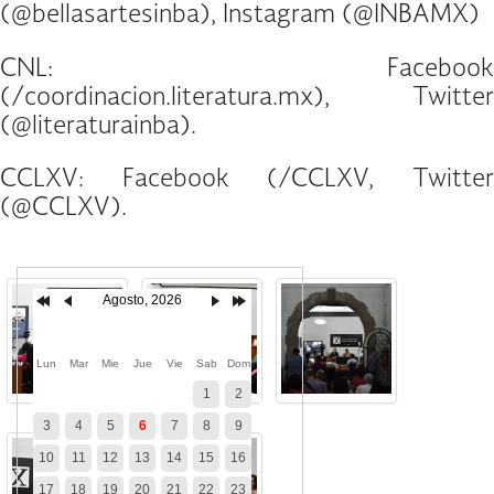
(@bellasartesinba), Instagram (@INBAMX)
CNL: Facebook
(/coordinacion.literatura.mx), Twitter
(@literaturainba).
CCLXV: Facebook (/CCLXV, Twitter
(@CCLXV).
Agosto, 2026
Lun
Mar
Mie
Jue
Vie
Sab
Dom
1
2
3
4
5
6
7
8
9
10
11
12
13
14
15
16
17
18
19
20
21
22
23