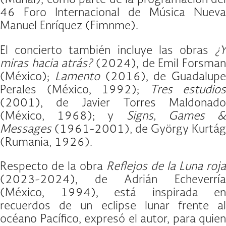
(Munal), como parte de la programación del
46 Foro Internacional de Música Nueva
Manuel Enríquez (Fimnme).
El concierto también incluye las obras
¿Y
miras hacia atrás?
(2024), de Emil Forsma
(México);
Lamento
(2016), de Guadalupe
Perales (México, 1992);
Tres estudios
(2001), de Javier Torres Maldonado
(México, 1968); y
Signs, Games 
Messages
(1961-2001), de György Kurtág
(Rumania, 1926).
Respecto de la obra
Reflejos de la Luna roja
(2023-2024), de Adrián Echeverría
(México, 1994), está inspirada en
recuerdos de un eclipse lunar frente al
océano Pacífico, expresó el autor, para quien