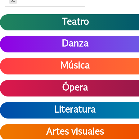
31
Teatro
Danza
Música
Ópera
Literatura
Artes visuales