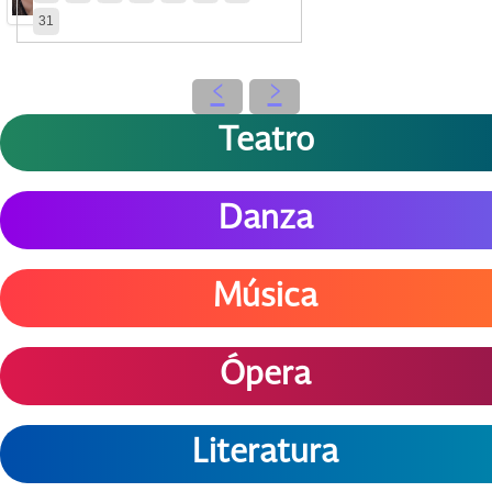
31
‹
›
Teatro
Danza
Música
Ópera
Literatura