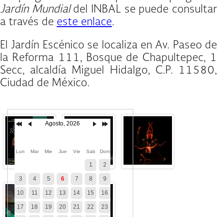
Jardín Mundial
del INBAL se puede consulta
a través de
este enlace
.
El Jardín Escénico se localiza en Av. Paseo de
la Reforma 111, Bosque de Chapultepec, 1
Secc, alcaldía Miguel Hidalgo, C.P. 11580,
Ciudad de México.
Agosto, 2026
Lun
Mar
Mie
Jue
Vie
Sab
Dom
1
2
3
4
5
6
7
8
9
10
11
12
13
14
15
16
17
18
19
20
21
22
23