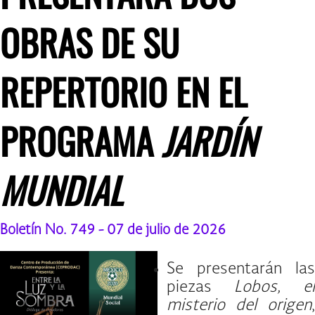
OBRAS DE SU
REPERTORIO EN EL
PROGRAMA
JARDÍN
MUNDIAL
Boletín No. 749 - 07 de julio de 2026
Se presentarán las
piezas
Lobos, el
misterio del origen
,