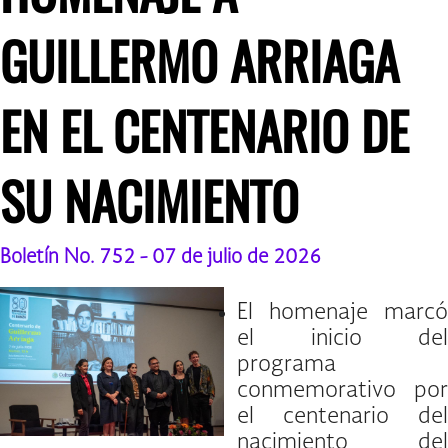
GUILLERMO ARRIAGA
EN EL CENTENARIO DE
SU NACIMIENTO
Boletín No. 752 - 07 de julio de 2026
El homenaje marcó
el inicio del
programa
conmemorativo por
el centenario del
nacimiento del