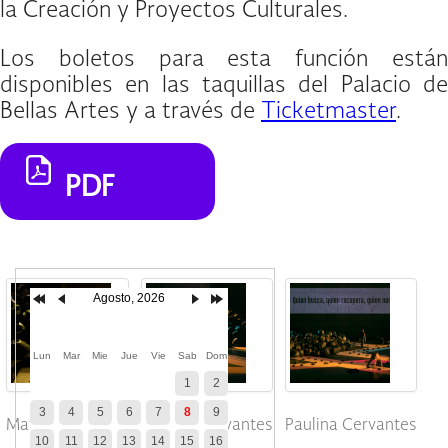
la Creación y Proyectos Culturales.
Los boletos para esta función están
disponibles en las taquillas del Palacio de
Bellas Artes y a través de
Ticketmaster
.
PDF
Agosto, 2026
Lun
Mar
Mie
Jue
Vie
Sab
Dom
1
2
3
4
5
6
7
8
9
Matías Gutiérrez
Paulina Cervantes
Paulina Cervantes
10
11
12
13
14
15
16