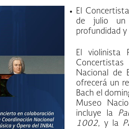
El Concertist
de julio un
profundidad y
El violinist
Concertistas
Nacional de B
ofrecerá un r
Bach el doming
Museo Nacio
incluye la
Pa
1002
, y la
P