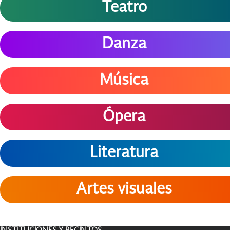
Teatro
Danza
Música
Ópera
Literatura
Artes visuales