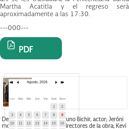
Martha Acatitla y el regreso será
aproximadamente a las 17:30.
---000---
PDF
Agosto, 2026
Lun
Mar
Mie
Jue
Vie
Sab
Dom
1
2
3
4
5
6
7
8
9
De izquierda a derecha: Bruno Bichir, actor; Jeróni
10
11
12
13
14
15
16
mo Best y Camilla Brett, directores de la obra; Kevi