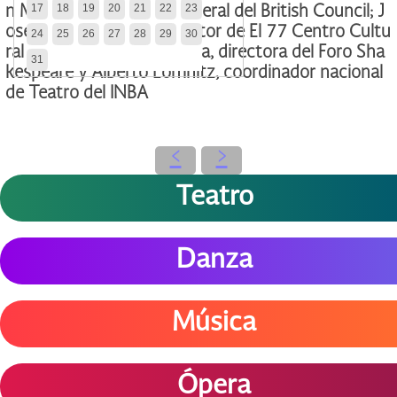
17
18
19
20
21
22
23
n Mackenzie, director general del British Council; J
osé Carlos Balaguer, director de El 77 Centro Cultu
24
25
26
27
28
29
30
ral Autogestivo; Itari Marta, directora del Foro Sha
31
kespeare y Alberto Lomnitz, coordinador nacional
de Teatro del INBA
‹
›
Teatro
Danza
Música
Ópera