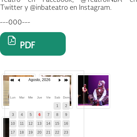
Teatro en Facebook, @TeatroINBA en
Twitter y @inbateatro en Instagram.
---000---
PDF
Agosto, 2026
Lun
Mar
Mie
Jue
Vie
Sab
Dom
1
2
3
4
5
6
7
8
9
10
11
12
13
14
15
16
17
18
19
20
21
22
23