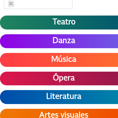
31
Teatro
Danza
Música
Ópera
Literatura
Artes visuales